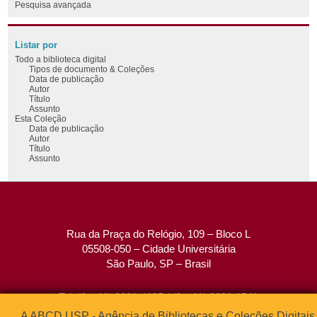
Pesquisa avançada
Listar por
Todo a biblioteca digital
Tipos de documento & Coleções
Data de publicação
Autor
Título
Assunto
Esta Coleção
Data de publicação
Autor
Título
Assunto
Rua da Praça do Relógio, 109 – Bloco L
05508-050 – Cidade Universitária
São Paulo, SP – Brasil
Tel: (0xx11) 3091-4195 / (0xx11) 3091-1541
Fax: (0xx11) 3091-1567
A ABCD USP - Agência de Bibliotecas e Coleções Digitais