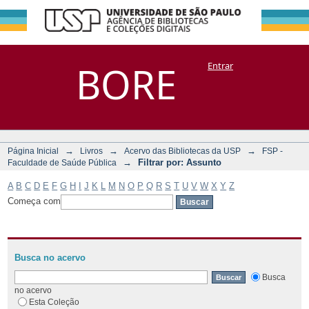
Filtrar por:
Repositório
BORE
Entrar
DSpace/Manakin + Corisco
Assunto
→
→
→
Página Inicial
Livros
Acervo das Bibliotecas da USP
FSP -
→
Filtrar por: Assunto
Faculdade de Saúde Pública
A
B
C
D
E
F
G
H
I
J
K
L
M
N
O
P
Q
R
S
T
U
V
W
X
Y
Z
Começa com
Busca no acervo
Busca
no acervo
Esta Coleção