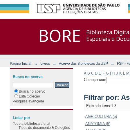
Filtrar por: Assunto
Repositório DSpace/Manakin + Corisco
BORE
Biblioteca Digit
Especiais e Doc
→
→
→
Página Inicial
Livros
Acervo das Bibliotecas da USP
FSP - F
A
B
C
D
E
F
G
H
I
J
K
L
M
Busca no acervo
Começa com
Busca no acervo
Filtrar por: A
Esta Coleção
Pesquisa avançada
Exibindo itens 1-3
AGRICULTURA (5)
Listar por
Todo a biblioteca digital
ANATOMIA (5)
Tipos de documento & Coleções