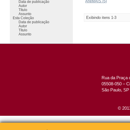
ANIMAIS (5)
Data de publicação
Autor
Título
Assunto
Exibindo itens 1-3
Esta Coleção
Data de publicação
Autor
Título
Assunto
Rua da Praça d
05508-050 – Ci
São Paulo, SP 
© 2013