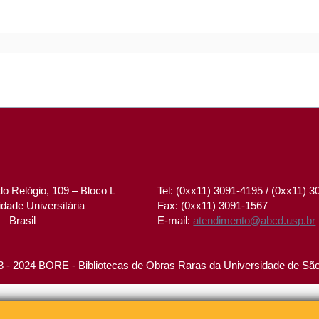
o Relógio, 109 – Bloco L
Tel: (0xx11) 3091-4195 / (0xx11) 
dade Universitária
Fax: (0xx11) 3091-1567
– Brasil
E-mail:
atendimento@abcd.usp.br
 - 2024 BORE - Bibliotecas de Obras Raras da Universidade de Sã