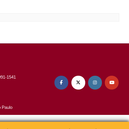
3091-1541




o Paulo