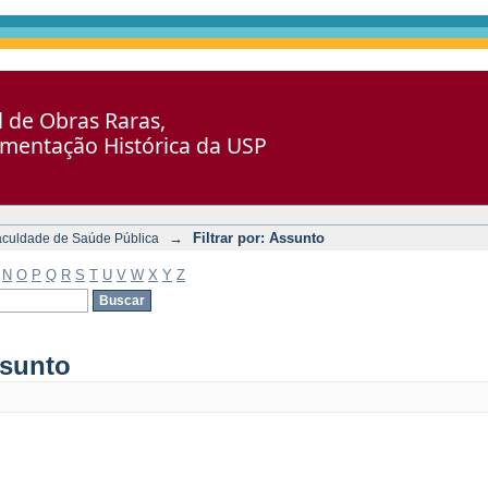
al de Obras Raras,
umentação Histórica da USP
→
Filtrar por: Assunto
aculdade de Saúde Pública
N
O
P
Q
R
S
T
U
V
W
X
Y
Z
ssunto