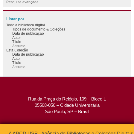
Pesquisa avançada
Listar por
Todo a biblioteca digital
Tipos de documento & Coleções
Data de publicação
Autor
Título
Assunto
Esta Coleção
Data de publicação
Autor
Título
Assunto
Rua da Praça do Relógio, 109 – Bloco L
05508-050 – Cidade Universitária
São Paulo, SP – Brasil
Tel: (0xx11) 3091-4195 / (0xx11) 3091-1541
Fax: (0xx11) 3091-1567
A ABCD USP - Agência de Bibliotecas e Coleções Digitais