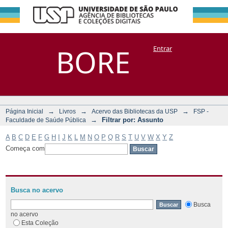
Filtrar por:
Repositório
BORE
Entrar
DSpace/Manakin + Corisco
Assunto
→
→
→
Página Inicial
Livros
Acervo das Bibliotecas da USP
FSP -
→
Filtrar por: Assunto
Faculdade de Saúde Pública
A
B
C
D
E
F
G
H
I
J
K
L
M
N
O
P
Q
R
S
T
U
V
W
X
Y
Z
Começa com
Busca no acervo
Busca
no acervo
Esta Coleção