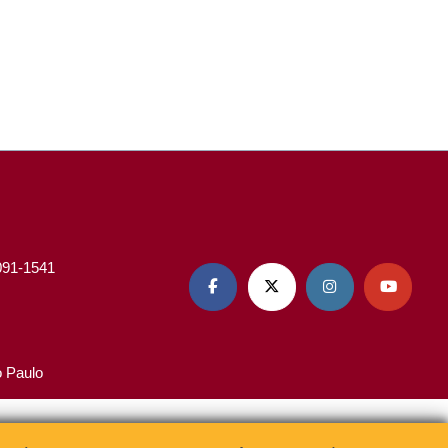
3091-1541




o Paulo