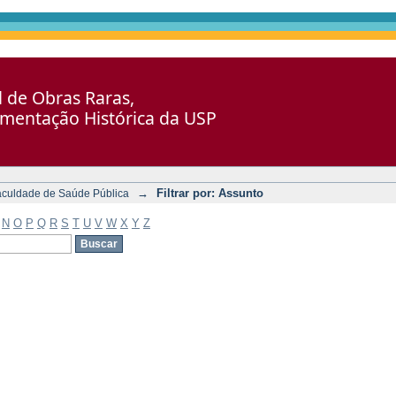
al de Obras Raras,
umentação Histórica da USP
→
Filtrar por: Assunto
aculdade de Saúde Pública
N
O
P
Q
R
S
T
U
V
W
X
Y
Z