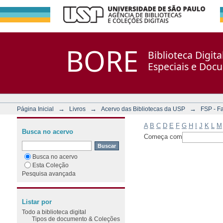
Filtrar por: Assunto
Repositório DSpace/Manakin + Corisco
BORE
Biblioteca Digit
Especiais e Doc
→
→
→
Página Inicial
Livros
Acervo das Bibliotecas da USP
FSP - F
A
B
C
D
E
F
G
H
I
J
K
L
M
Busca no acervo
Começa com
Busca no acervo
Esta Coleção
Pesquisa avançada
Listar por
Todo a biblioteca digital
Tipos de documento & Coleções