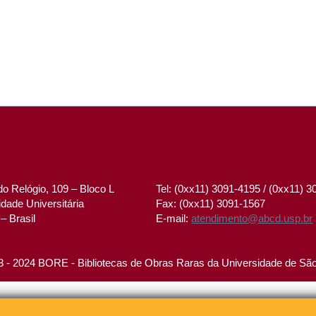
o Relógio, 109 – Bloco L
Tel: (0xx11) 3091-4195 / (0xx11) 
dade Universitária
Fax: (0xx11) 3091-1567
– Brasil
E-mail:
atendimento@abcd.usp.br
 - 2024 BORE - Bibliotecas de Obras Raras da Universidade de Sã