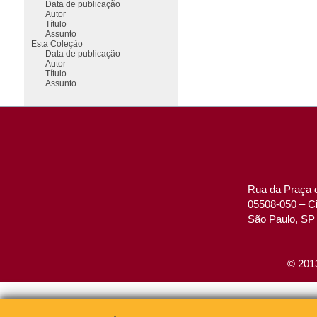
Data de publicação
Autor
Título
Assunto
Esta Coleção
Data de publicação
Autor
Título
Assunto
Rua da Praça d
05508-050 – Ci
São Paulo, SP 
© 2013