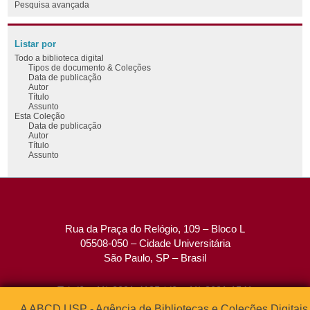
Pesquisa avançada
Listar por
Todo a biblioteca digital
Tipos de documento & Coleções
Data de publicação
Autor
Título
Assunto
Esta Coleção
Data de publicação
Autor
Título
Assunto
Rua da Praça do Relógio, 109 – Bloco L
05508-050 – Cidade Universitária
São Paulo, SP – Brasil
Tel: (0xx11) 3091-4195 / (0xx11) 3091-1541
Fax: (0xx11) 3091-1567
A ABCD USP - Agência de Bibliotecas e Coleções Digitais