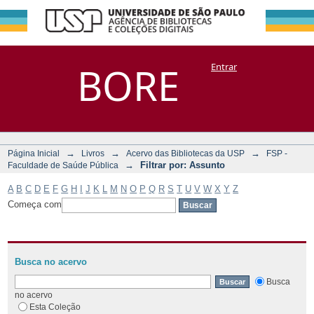
Filtrar por:
Repositório
BORE
Entrar
DSpace/Manakin + Corisco
Assunto
→
→
→
Página Inicial
Livros
Acervo das Bibliotecas da USP
FSP -
→
Filtrar por: Assunto
Faculdade de Saúde Pública
A
B
C
D
E
F
G
H
I
J
K
L
M
N
O
P
Q
R
S
T
U
V
W
X
Y
Z
Começa com
Busca no acervo
Busca
no acervo
Esta Coleção