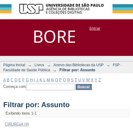
Filtrar por:
Repositório
BORE
Entrar
DSpace/Manakin + Corisco
Assunto
→
→
→
Página Inicial
Livros
Acervo das Bibliotecas da USP
FSP -
→
Filtrar por: Assunto
Faculdade de Saúde Pública
A
B
C
D
E
F
G
H
I
J
K
L
M
N
O
P
Q
R
S
T
U
V
W
X
Y
Z
Começa com
Filtrar por: Assunto
Exibindo itens 1-1
CIRURGIA (4)