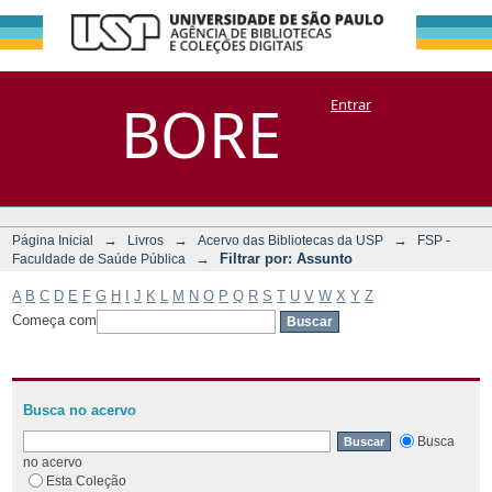
Filtrar por:
Repositório
BORE
Entrar
DSpace/Manakin + Corisco
Assunto
→
→
→
Página Inicial
Livros
Acervo das Bibliotecas da USP
FSP -
→
Filtrar por: Assunto
Faculdade de Saúde Pública
A
B
C
D
E
F
G
H
I
J
K
L
M
N
O
P
Q
R
S
T
U
V
W
X
Y
Z
Começa com
Busca no acervo
Busca
no acervo
Esta Coleção