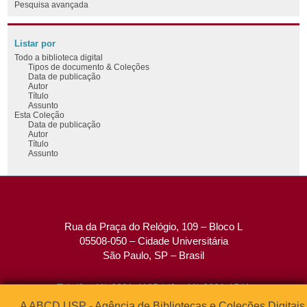
Pesquisa avançada
Listar por
Todo a biblioteca digital
Tipos de documento & Coleções
Data de publicação
Autor
Título
Assunto
Esta Coleção
Data de publicação
Autor
Título
Assunto
Rua da Praça do Relógio, 109 – Bloco L
05508-050 – Cidade Universitária
São Paulo, SP – Brasil
Tel: (0xx11) 3091-4195 / (0xx11) 3091-1541
Fax: (0xx11) 3091-1567
A ABCD USP - Agência de Bibliotecas e Coleções Digitais