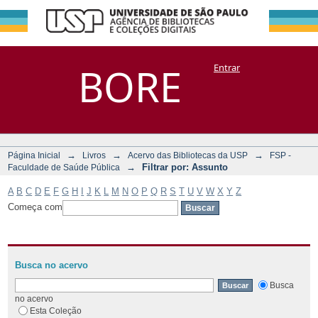
Filtrar por:
Repositório
BORE
Entrar
DSpace/Manakin + Corisco
Assunto
→
→
→
Página Inicial
Livros
Acervo das Bibliotecas da USP
FSP -
→
Filtrar por: Assunto
Faculdade de Saúde Pública
A
B
C
D
E
F
G
H
I
J
K
L
M
N
O
P
Q
R
S
T
U
V
W
X
Y
Z
Começa com
Busca no acervo
Busca
no acervo
Esta Coleção