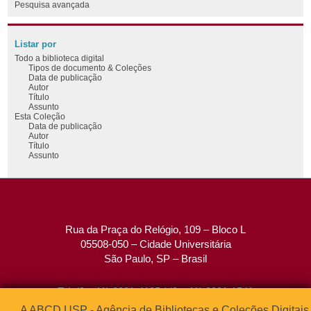
Pesquisa avançada
Listar por
Todo a biblioteca digital
Tipos de documento & Coleções
Data de publicação
Autor
Título
Assunto
Esta Coleção
Data de publicação
Autor
Título
Assunto
Rua da Praça do Relógio, 109 – Bloco L
05508-050 – Cidade Universitária
São Paulo, SP – Brasil
Tel: (0xx11) 3091-4195 / (0xx11) 3091-1541
Fax: (0xx11) 3091-1567
A ABCD USP - Agência de Bibliotecas e Coleções Digitais