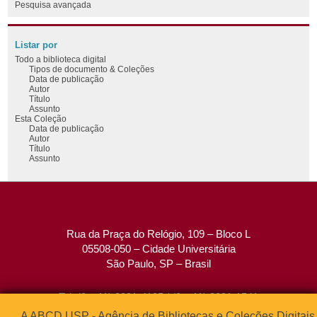
Pesquisa avançada
Listar por
Todo a biblioteca digital
Tipos de documento & Coleções
Data de publicação
Autor
Título
Assunto
Esta Coleção
Data de publicação
Autor
Título
Assunto
Rua da Praça do Relógio, 109 – Bloco L
05508-050 – Cidade Universitária
São Paulo, SP – Brasil
Tel: (0xx11) 3091-4195 / (0xx11) 3091-1541
Fax: (0xx11) 3091-1567
A ABCD USP - Agência de Bibliotecas e Coleções Digitais