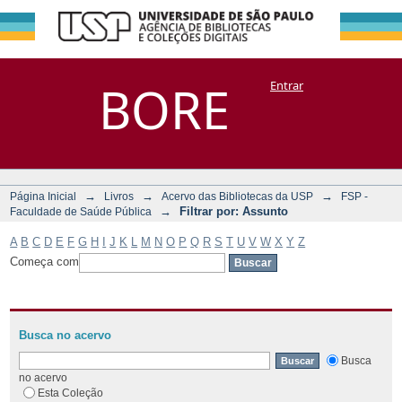
Filtrar por:
Repositório
BORE
Entrar
DSpace/Manakin + Corisco
Assunto
→
→
→
Página Inicial
Livros
Acervo das Bibliotecas da USP
FSP -
→
Filtrar por: Assunto
Faculdade de Saúde Pública
A
B
C
D
E
F
G
H
I
J
K
L
M
N
O
P
Q
R
S
T
U
V
W
X
Y
Z
Começa com
Busca no acervo
Busca
no acervo
Esta Coleção