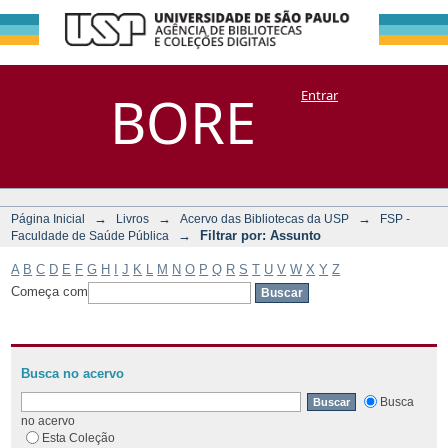
Filtrar por:
Repositório
BORE
Entrar
DSpace/Manakin + Corisco
Assunto
→
→
→
Página Inicial
Livros
Acervo das Bibliotecas da USP
FSP -
→
Filtrar por: Assunto
Faculdade de Saúde Pública
A
B
C
D
E
F
G
H
I
J
K
L
M
N
O
P
Q
R
S
T
U
V
W
X
Y
Z
Começa com
Busca no acervo
Busca
no acervo
Esta Coleção