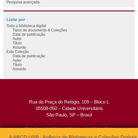
Pesquisa avançada
Listar por
Todo a biblioteca digital
Tipos de documento & Coleções
Data de publicação
Autor
Título
Assunto
Esta Coleção
Data de publicação
Autor
Título
Assunto
Rua da Praça do Relógio, 109 – Bloco L
05508-050 – Cidade Universitária
São Paulo, SP – Brasil
Tel: (0xx11) 3091-4195 / (0xx11) 3091-1541
Fax: (0xx11) 3091-1567
A ABCD USP - Agência de Bibliotecas e Coleções Digitais