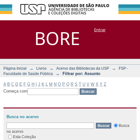
Filtrar por:
Repositório
BORE
Entrar
DSpace/Manakin + Corisco
Assunto
→
→
→
Página Inicial
Livros
Acervo das Bibliotecas da USP
FSP -
→
Filtrar por: Assunto
Faculdade de Saúde Pública
A
B
C
D
E
F
G
H
I
J
K
L
M
N
O
P
Q
R
S
T
U
V
W
X
Y
Z
Começa com
Busca no acervo
Busca
no acervo
Esta Coleção