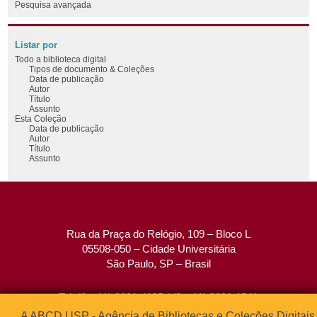
Pesquisa avançada
Listar por
Todo a biblioteca digital
Tipos de documento & Coleções
Data de publicação
Autor
Título
Assunto
Esta Coleção
Data de publicação
Autor
Título
Assunto
Rua da Praça do Relógio, 109 – Bloco L
05508-050 – Cidade Universitária
São Paulo, SP – Brasil
Tel: (0xx11) 3091-4195 / (0xx11) 3091-1541
Fax: (0xx11) 3091-1567
A ABCD USP - Agência de Bibliotecas e Coleções Digitais