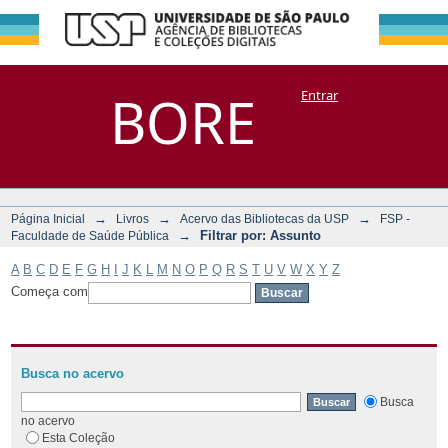
Filtrar por:
Repositório
BORE
Entrar
DSpace/Manakin + Corisco
Assunto
→
→
→
Página Inicial
Livros
Acervo das Bibliotecas da USP
FSP -
→
Filtrar por: Assunto
Faculdade de Saúde Pública
A
B
C
D
E
F
G
H
I
J
K
L
M
N
O
P
Q
R
S
T
U
V
W
X
Y
Z
Começa com
Busca no acervo
Busca
no acervo
Esta Coleção