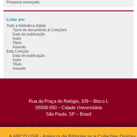
Pesquisa avançada
Listar por
Todo a biblioteca digital
Tipos de documento & Coleções
Data de publicação
Autor
Título
Assunto
Esta Coleção
Data de publicação
Autor
Título
Assunto
Rua da Praça do Relógio, 109 – Bloco L
05508-050 – Cidade Universitária
São Paulo, SP – Brasil
Tel: (0xx11) 3091-4195 / (0xx11) 3091-1541
Fax: (0xx11) 3091-1567
A ABCD USP - Agência de Bibliotecas e Coleções Digitais