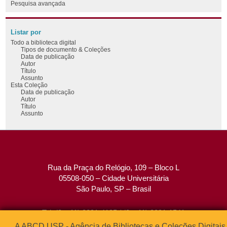
Pesquisa avançada
Listar por
Todo a biblioteca digital
Tipos de documento & Coleções
Data de publicação
Autor
Título
Assunto
Esta Coleção
Data de publicação
Autor
Título
Assunto
Rua da Praça do Relógio, 109 – Bloco L
05508-050 – Cidade Universitária
São Paulo, SP – Brasil
Tel: (0xx11) 3091-4195 / (0xx11) 3091-1541
Fax: (0xx11) 3091-1567
A ABCD USP - Agência de Bibliotecas e Coleções Digitais