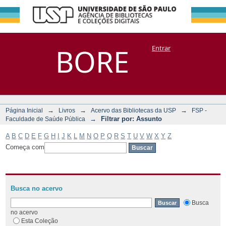
Filtrar por:
Repositório
BORE
Entrar
DSpace/Manakin + Corisco
Assunto
→
→
→
Página Inicial
Livros
Acervo das Bibliotecas da USP
FSP -
→
Filtrar por: Assunto
Faculdade de Saúde Pública
A
B
C
D
E
F
G
H
I
J
K
L
M
N
O
P
Q
R
S
T
U
V
W
X
Y
Z
Começa com
Busca no acervo
Busca
no acervo
Esta Coleção