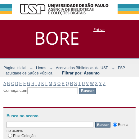
Filtrar por:
Repositório
BORE
Entrar
DSpace/Manakin + Corisco
Assunto
→
→
→
Página Inicial
Livros
Acervo das Bibliotecas da USP
FSP -
→
Filtrar por: Assunto
Faculdade de Saúde Pública
A
B
C
D
E
F
G
H
I
J
K
L
M
N
O
P
Q
R
S
T
U
V
W
X
Y
Z
Começa com
Busca no acervo
Busca
no acervo
Esta Coleção