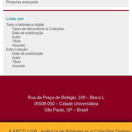
Pesquisa avançada
Listar por
Todo a biblioteca digital
Tipos de documento & Coleções
Data de publicação
Autor
Título
Assunto
Esta Coleção
Data de publicação
Autor
Título
Assunto
Rua da Praça do Relógio, 109 – Bloco L
05508-050 – Cidade Universitária
São Paulo, SP – Brasil
Tel: (0xx11) 3091-4195 / (0xx11) 3091-1541
Fax: (0xx11) 3091-1567
A ABCD USP - Agência de Bibliotecas e Coleções Digitais