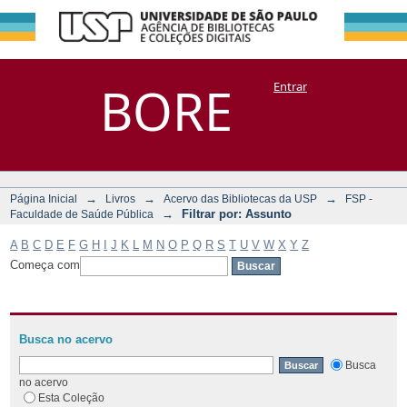
Filtrar por:
Repositório
BORE
Entrar
DSpace/Manakin + Corisco
Assunto
→
→
→
Página Inicial
Livros
Acervo das Bibliotecas da USP
FSP -
→
Filtrar por: Assunto
Faculdade de Saúde Pública
A
B
C
D
E
F
G
H
I
J
K
L
M
N
O
P
Q
R
S
T
U
V
W
X
Y
Z
Começa com
Busca no acervo
Busca
no acervo
Esta Coleção