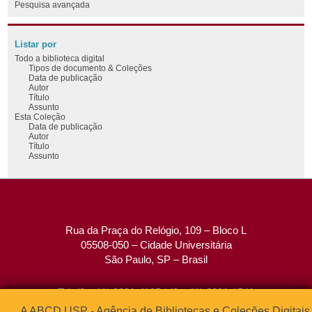
Pesquisa avançada
Listar por
Todo a biblioteca digital
Tipos de documento & Coleções
Data de publicação
Autor
Título
Assunto
Esta Coleção
Data de publicação
Autor
Título
Assunto
Rua da Praça do Relógio, 109 – Bloco L
05508-050 – Cidade Universitária
São Paulo, SP – Brasil
Tel: (0xx11) 3091-4195 / (0xx11) 3091-1541
Fax: (0xx11) 3091-1567
A ABCD USP - Agência de Bibliotecas e Coleções Digitais