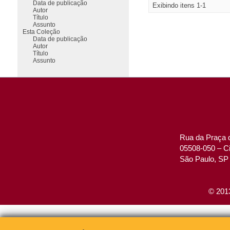
Data de publicação
Exibindo itens 1-1
Autor
Título
Assunto
Esta Coleção
Data de publicação
Autor
Título
Assunto
Rua da Praça d
05508-050 – Ci
São Paulo, SP 
© 2013