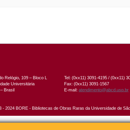
o Relógio, 109 – Bloco L
Tel: (0xx11) 3091-4195 / (0xx11) 
dade Universitária
Fax: (0xx11) 3091-1567
– Brasil
E-mail:
atendimento@abcd.usp.br
 - 2024 BORE - Bibliotecas de Obras Raras da Universidade de Sã