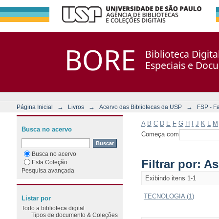
Filtrar por: Assunto
Repositório DSpace/Manakin + Corisco
BORE
Biblioteca Digit
Especiais e Doc
→
→
→
Página Inicial
Livros
Acervo das Bibliotecas da USP
FSP - F
A
B
C
D
E
F
G
H
I
J
K
L
M
Busca no acervo
Começa com
Busca no acervo
Filtrar por: A
Esta Coleção
Pesquisa avançada
Exibindo itens 1-1
TECNOLOGIA (1)
Listar por
Todo a biblioteca digital
Tipos de documento & Coleções