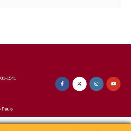
3091-1541




o Paulo