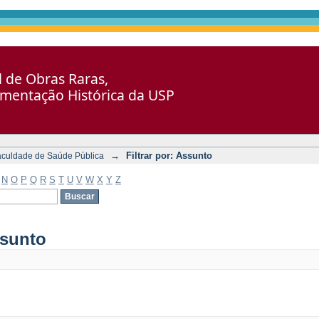
al de Obras Raras,
umentação Histórica da USP
→
Filtrar por: Assunto
aculdade de Saúde Pública
N
O
P
Q
R
S
T
U
V
W
X
Y
Z
ssunto