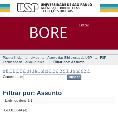
Filtrar por:
Repositório
BORE
Entrar
DSpace/Manakin + Corisco
Assunto
→
→
→
Página Inicial
Livros
Acervo das Bibliotecas da USP
FSP -
→
Filtrar por: Assunto
Faculdade de Saúde Pública
A
B
C
D
E
F
G
H
I
J
K
L
M
N
O
P
Q
R
S
T
U
V
W
X
Y
Z
Começa com
Filtrar por: Assunto
Exibindo itens 1-1
GEOLOGIA (4)