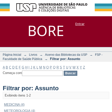
Filtrar por:
Repositório
BORE
Entrar
DSpace/Manakin + Corisco
Assunto
→
→
→
Página Inicial
Livros
Acervo das Bibliotecas da USP
FSP -
→
Filtrar por: Assunto
Faculdade de Saúde Pública
A
B
C
D
E
F
G
H
I
J
K
L
M
N
O
P
Q
R
S
T
U
V
W
X
Y
Z
Começa com
Filtrar por: Assunto
Exibindo itens 1-2
MEDICINA (4)
METEOROLOGIA (4)