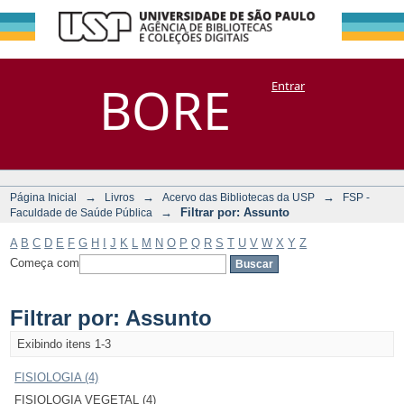
Filtrar por:
Repositório
BORE
Entrar
DSpace/Manakin + Corisco
Assunto
→
→
→
Página Inicial
Livros
Acervo das Bibliotecas da USP
FSP -
→
Filtrar por: Assunto
Faculdade de Saúde Pública
A
B
C
D
E
F
G
H
I
J
K
L
M
N
O
P
Q
R
S
T
U
V
W
X
Y
Z
Começa com
Filtrar por: Assunto
Exibindo itens 1-3
FISIOLOGIA (4)
FISIOLOGIA VEGETAL (4)