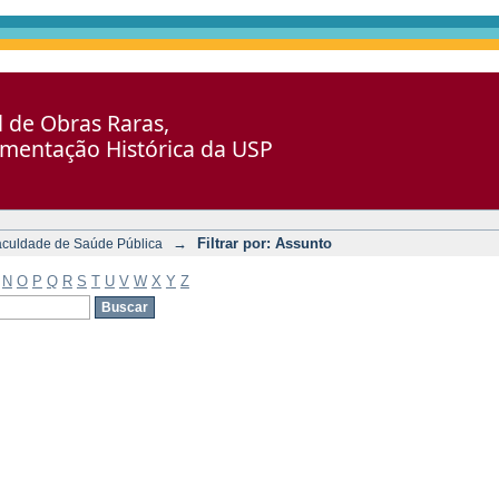
al de Obras Raras,
umentação Histórica da USP
→
Filtrar por: Assunto
aculdade de Saúde Pública
N
O
P
Q
R
S
T
U
V
W
X
Y
Z