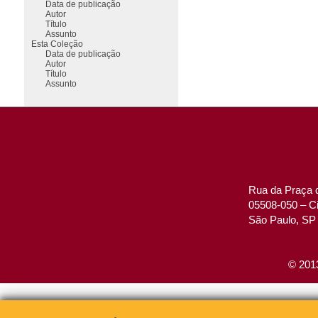
Data de publicação
Autor
Título
Assunto
Esta Coleção
Data de publicação
Autor
Título
Assunto
Rua da Praça d
05508-050 – Ci
São Paulo, SP 
© 2013