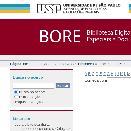
Filtrar por: Assunto
Repositório DSpace/Manakin + Corisco
BORE
Biblioteca Digit
Especiais e Doc
→
→
→
Página Inicial
Livros
Acervo das Bibliotecas da USP
FSP - F
A
B
C
D
E
F
G
H
I
J
K
L
M
Busca no acervo
Começa com
Busca no acervo
Esta Coleção
Pesquisa avançada
Listar por
Todo a biblioteca digital
Tipos de documento & Coleções