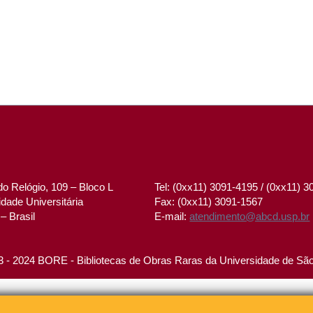
o Relógio, 109 – Bloco L
Tel: (0xx11) 3091-4195 / (0xx11) 
dade Universitária
Fax: (0xx11) 3091-1567
– Brasil
E-mail:
atendimento@abcd.usp.br
 - 2024 BORE - Bibliotecas de Obras Raras da Universidade de Sã