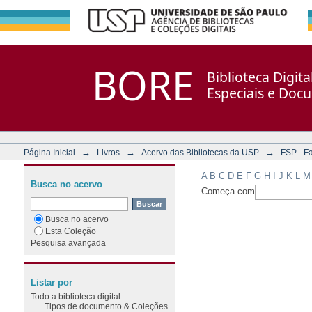
Filtrar por: Assunto
Repositório DSpace/Manakin + Corisco
BORE
Biblioteca Digit
Especiais e Doc
→
→
→
Página Inicial
Livros
Acervo das Bibliotecas da USP
FSP - F
A
B
C
D
E
F
G
H
I
J
K
L
M
Busca no acervo
Começa com
Busca no acervo
Esta Coleção
Pesquisa avançada
Listar por
Todo a biblioteca digital
Tipos de documento & Coleções