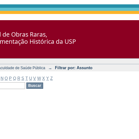
al de Obras Raras,
umentação Histórica da USP
→
Filtrar por: Assunto
aculdade de Saúde Pública
N
O
P
Q
R
S
T
U
V
W
X
Y
Z