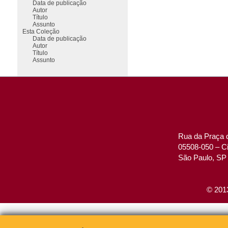
Data de publicação
Autor
Título
Assunto
Esta Coleção
Data de publicação
Autor
Título
Assunto
Rua da Praça d
05508-050 – Ci
São Paulo, SP 
© 2013