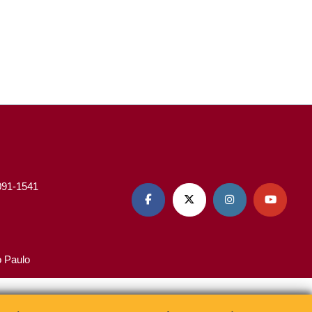
3091-1541




o Paulo