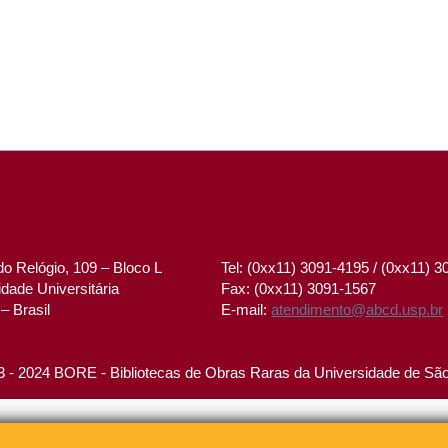
o Relógio, 109 – Bloco L
Tel: (0xx11) 3091-4195 / (0xx11) 
dade Universitária
Fax: (0xx11) 3091-1567
– Brasil
E-mail:
atendimento@abcd.usp.br
 - 2024 BORE - Bibliotecas de Obras Raras da Universidade de Sã