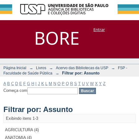
Filtrar por:
Repositório
BORE
Entrar
DSpace/Manakin + Corisco
Assunto
→
→
→
Página Inicial
Livros
Acervo das Bibliotecas da USP
FSP -
→
Filtrar por: Assunto
Faculdade de Saúde Pública
A
B
C
D
E
F
G
H
I
J
K
L
M
N
O
P
Q
R
S
T
U
V
W
X
Y
Z
Começa com
Filtrar por: Assunto
Exibindo itens 1-3
AGRICULTURA (4)
ANATOMIA (4)