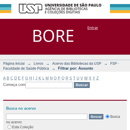
Filtrar por:
Repositório
BORE
Entrar
DSpace/Manakin + Corisco
Assunto
→
→
→
Página Inicial
Livros
Acervo das Bibliotecas da USP
FSP -
→
Filtrar por: Assunto
Faculdade de Saúde Pública
A
B
C
D
E
F
G
H
I
J
K
L
M
N
O
P
Q
R
S
T
U
V
W
X
Y
Z
Começa com
Busca no acervo
Busca
no acervo
Esta Coleção