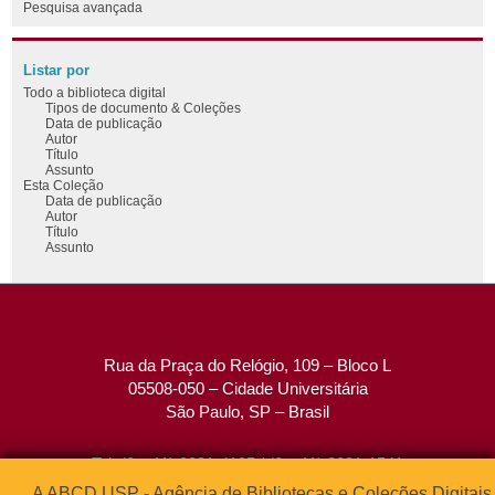
Pesquisa avançada
Listar por
Todo a biblioteca digital
Tipos de documento & Coleções
Data de publicação
Autor
Título
Assunto
Esta Coleção
Data de publicação
Autor
Título
Assunto
Rua da Praça do Relógio, 109 – Bloco L
05508-050 – Cidade Universitária
São Paulo, SP – Brasil
Tel: (0xx11) 3091-4195 / (0xx11) 3091-1541
Fax: (0xx11) 3091-1567
A ABCD USP - Agência de Bibliotecas e Coleções Digitais