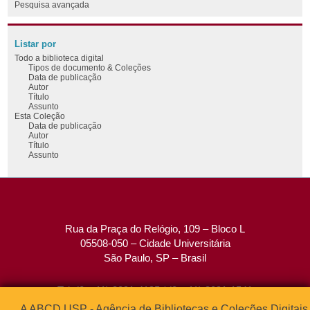
Pesquisa avançada
Listar por
Todo a biblioteca digital
Tipos de documento & Coleções
Data de publicação
Autor
Título
Assunto
Esta Coleção
Data de publicação
Autor
Título
Assunto
Rua da Praça do Relógio, 109 – Bloco L
05508-050 – Cidade Universitária
São Paulo, SP – Brasil
Tel: (0xx11) 3091-4195 / (0xx11) 3091-1541
Fax: (0xx11) 3091-1567
A ABCD USP - Agência de Bibliotecas e Coleções Digitais