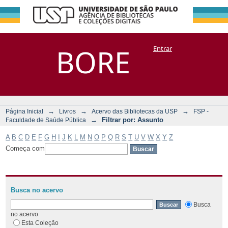
Filtrar por:
Repositório
BORE
Entrar
DSpace/Manakin + Corisco
Assunto
→
→
→
Página Inicial
Livros
Acervo das Bibliotecas da USP
FSP -
→
Filtrar por: Assunto
Faculdade de Saúde Pública
A
B
C
D
E
F
G
H
I
J
K
L
M
N
O
P
Q
R
S
T
U
V
W
X
Y
Z
Começa com
Busca no acervo
Busca
no acervo
Esta Coleção