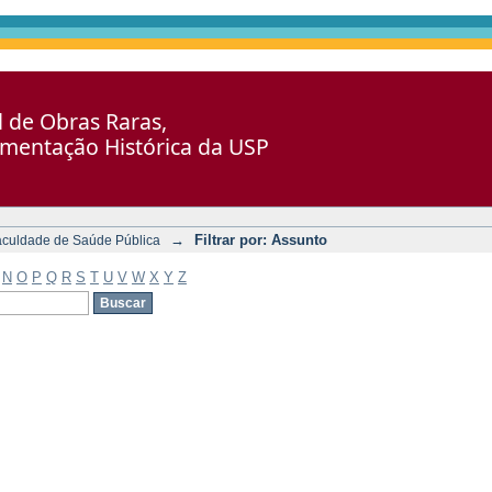
al de Obras Raras,
umentação Histórica da USP
→
Filtrar por: Assunto
aculdade de Saúde Pública
N
O
P
Q
R
S
T
U
V
W
X
Y
Z