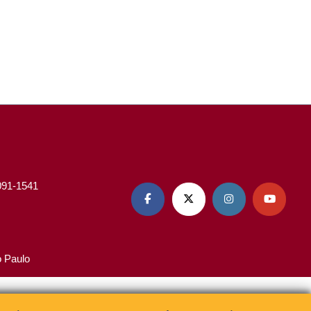
3091-1541




o Paulo