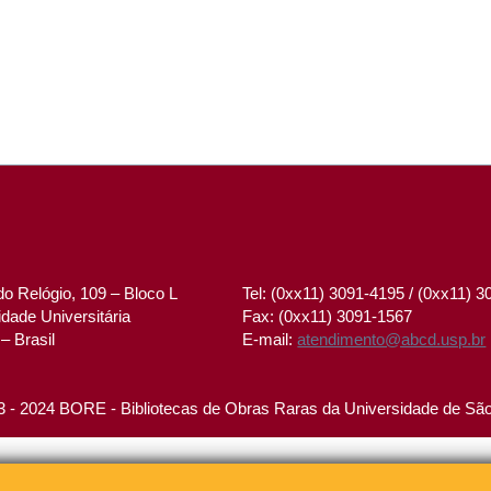
o Relógio, 109 – Bloco L
Tel: (0xx11) 3091-4195 / (0xx11) 
dade Universitária
Fax: (0xx11) 3091-1567
– Brasil
E-mail:
atendimento@abcd.usp.br
 - 2024 BORE - Bibliotecas de Obras Raras da Universidade de Sã