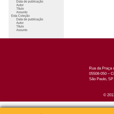
Data de publicação
Autor
Título
Assunto
Esta Coleção
Data de publicação
Autor
Título
Assunto
Rua da Praça d
05508-050 – Ci
São Paulo, SP 
© 2013