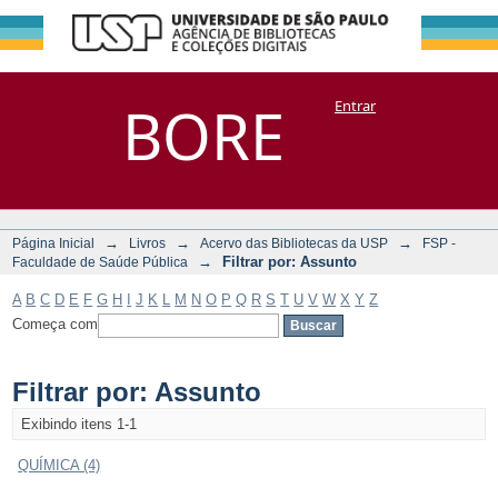
Filtrar por:
Repositório
BORE
Entrar
DSpace/Manakin + Corisco
Assunto
→
→
→
Página Inicial
Livros
Acervo das Bibliotecas da USP
FSP -
→
Filtrar por: Assunto
Faculdade de Saúde Pública
A
B
C
D
E
F
G
H
I
J
K
L
M
N
O
P
Q
R
S
T
U
V
W
X
Y
Z
Começa com
Filtrar por: Assunto
Exibindo itens 1-1
QUÍMICA (4)