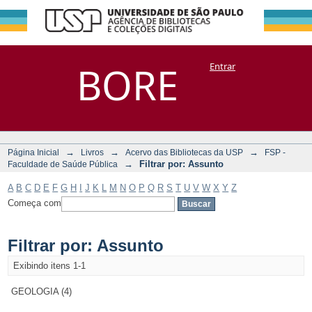
Filtrar por:
Repositório
BORE
Entrar
DSpace/Manakin + Corisco
Assunto
→
→
→
Página Inicial
Livros
Acervo das Bibliotecas da USP
FSP -
→
Filtrar por: Assunto
Faculdade de Saúde Pública
A
B
C
D
E
F
G
H
I
J
K
L
M
N
O
P
Q
R
S
T
U
V
W
X
Y
Z
Começa com
Filtrar por: Assunto
Exibindo itens 1-1
GEOLOGIA (4)