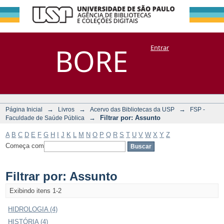
Filtrar por:
Repositório
BORE
Entrar
DSpace/Manakin + Corisco
Assunto
→
→
→
Página Inicial
Livros
Acervo das Bibliotecas da USP
FSP -
→
Filtrar por: Assunto
Faculdade de Saúde Pública
A
B
C
D
E
F
G
H
I
J
K
L
M
N
O
P
Q
R
S
T
U
V
W
X
Y
Z
Começa com
Filtrar por: Assunto
Exibindo itens 1-2
HIDROLOGIA (4)
HISTÓRIA (4)