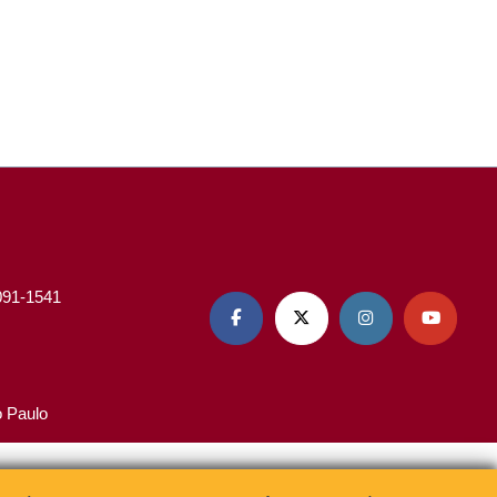
3091-1541




o Paulo