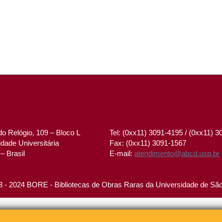
o Relógio, 109 – Bloco L
Tel: (0xx11) 3091-4195 / (0xx11) 
dade Universitária
Fax: (0xx11) 3091-1567
– Brasil
E-mail:
atendimento@abcd.usp.br
 - 2024 BORE - Bibliotecas de Obras Raras da Universidade de Sã