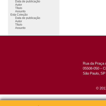
Data de publicação
Autor
Título
Assunto
Esta Coleção
Data de publicação
Autor
Título
Assunto
Rua da Praça d
05508-050 – Ci
São Paulo, SP 
© 2013