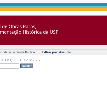
al de Obras Raras,
umentação Histórica da USP
→
Filtrar por: Assunto
aculdade de Saúde Pública
N
O
P
Q
R
S
T
U
V
W
X
Y
Z