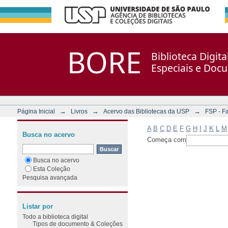
Filtrar por: Assunto
Repositório DSpace/Manakin + Corisco
BORE
Biblioteca Digit
Especiais e Doc
→
→
→
Página Inicial
Livros
Acervo das Bibliotecas da USP
FSP - F
A
B
C
D
E
F
G
H
I
J
K
L
M
Busca no acervo
Começa com
Busca no acervo
Esta Coleção
Pesquisa avançada
Listar por
Todo a biblioteca digital
Tipos de documento & Coleções