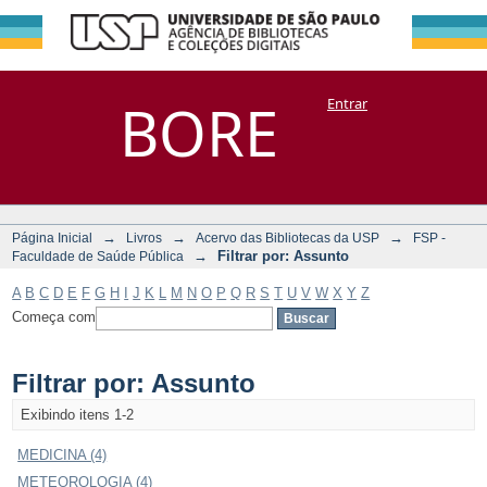
Filtrar por:
Repositório
BORE
Entrar
DSpace/Manakin + Corisco
Assunto
→
→
→
Página Inicial
Livros
Acervo das Bibliotecas da USP
FSP -
→
Filtrar por: Assunto
Faculdade de Saúde Pública
A
B
C
D
E
F
G
H
I
J
K
L
M
N
O
P
Q
R
S
T
U
V
W
X
Y
Z
Começa com
Filtrar por: Assunto
Exibindo itens 1-2
MEDICINA (4)
METEOROLOGIA (4)