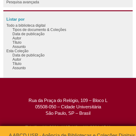
Pesquisa avançada
Listar por
Todo a biblioteca digital
Tipos de documento & Coleções
Data de publicação
Autor
Título
Assunto
Esta Coleção
Data de publicação
Autor
Título
Assunto
Rua da Praça do Relógio, 109 – Bloco L
05508-050 – Cidade Universitária
São Paulo, SP – Brasil
Tel: (0xx11) 3091-4195 / (0xx11) 3091-1541
Fax: (0xx11) 3091-1567
A ABCD USP - Agência de Bibliotecas e Coleções Digitais