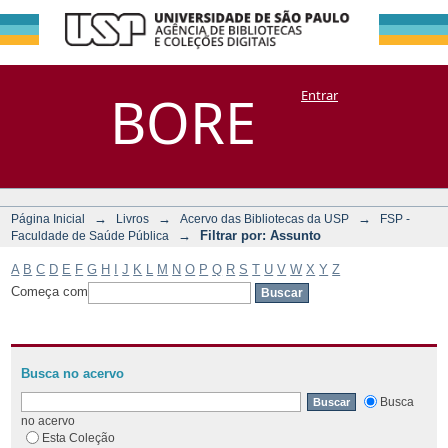
Filtrar por:
Repositório
BORE
Entrar
DSpace/Manakin + Corisco
Assunto
→
→
→
Página Inicial
Livros
Acervo das Bibliotecas da USP
FSP -
→
Filtrar por: Assunto
Faculdade de Saúde Pública
A
B
C
D
E
F
G
H
I
J
K
L
M
N
O
P
Q
R
S
T
U
V
W
X
Y
Z
Começa com
Busca no acervo
Busca
no acervo
Esta Coleção