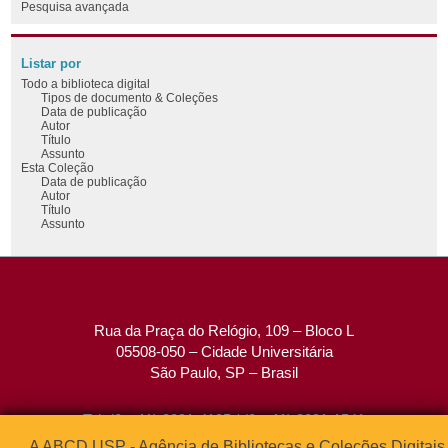
Pesquisa avançada
Listar por
Todo a biblioteca digital
Tipos de documento & Coleções
Data de publicação
Autor
Título
Assunto
Esta Coleção
Data de publicação
Autor
Título
Assunto
Rua da Praça do Relógio, 109 – Bloco L
05508-050 – Cidade Universitária
São Paulo, SP – Brasil
Tel: (0xx11) 3091-4195 / (0xx11) 3091-1541
Fax: (0xx11) 3091-1567
A ABCD USP - Agência de Bibliotecas e Coleções Digitais