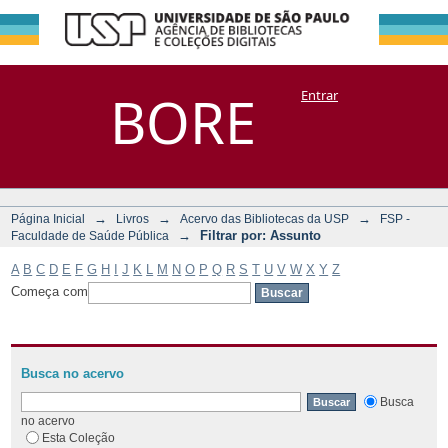
Filtrar por:
Repositório
BORE
Entrar
DSpace/Manakin + Corisco
Assunto
→
→
→
Página Inicial
Livros
Acervo das Bibliotecas da USP
FSP -
→
Filtrar por: Assunto
Faculdade de Saúde Pública
A
B
C
D
E
F
G
H
I
J
K
L
M
N
O
P
Q
R
S
T
U
V
W
X
Y
Z
Começa com
Busca no acervo
Busca
no acervo
Esta Coleção