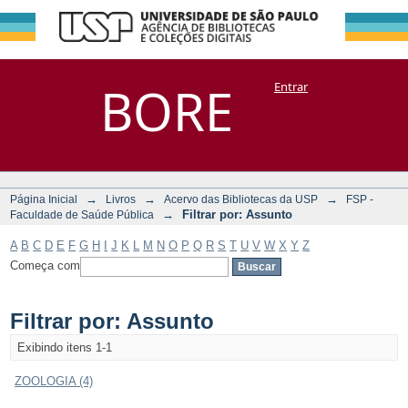
Filtrar por:
Repositório
BORE
Entrar
DSpace/Manakin + Corisco
Assunto
→
→
→
Página Inicial
Livros
Acervo das Bibliotecas da USP
FSP -
→
Filtrar por: Assunto
Faculdade de Saúde Pública
A
B
C
D
E
F
G
H
I
J
K
L
M
N
O
P
Q
R
S
T
U
V
W
X
Y
Z
Começa com
Filtrar por: Assunto
Exibindo itens 1-1
ZOOLOGIA (4)