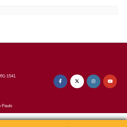
3091-1541




o Paulo