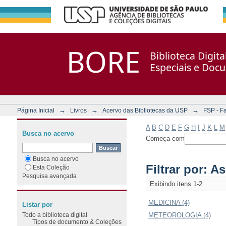
Filtrar por: Assunto
Repositório DSpace/Manakin + Corisco
BORE
Biblioteca Digit
Especiais e Doc
→
→
→
Página Inicial
Livros
Acervo das Bibliotecas da USP
FSP - F
A
B
C
D
E
F
G
H
I
J
K
L
M
Busca no acervo
Começa com
Busca no acervo
Filtrar por: A
Esta Coleção
Pesquisa avançada
Exibindo itens 1-2
MEDICINA (4)
Listar por
Todo a biblioteca digital
METEOROLOGIA (4)
Tipos de documento & Coleções