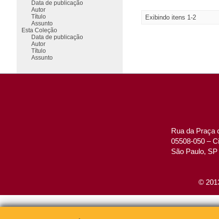
Data de publicação
Autor
Título
Exibindo itens 1-2
Assunto
Esta Coleção
Data de publicação
Autor
Título
Assunto
Rua da Praça d
05508-050 – Ci
São Paulo, SP 
© 2013