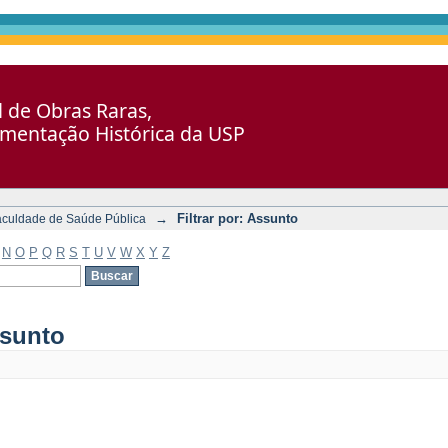
al de Obras Raras,
umentação Histórica da USP
→
Filtrar por: Assunto
aculdade de Saúde Pública
N
O
P
Q
R
S
T
U
V
W
X
Y
Z
ssunto