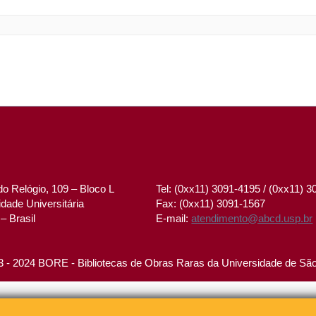
o Relógio, 109 – Bloco L
Tel: (0xx11) 3091-4195 / (0xx11) 
dade Universitária
Fax: (0xx11) 3091-1567
– Brasil
E-mail:
atendimento@abcd.usp.br
 - 2024 BORE - Bibliotecas de Obras Raras da Universidade de Sã