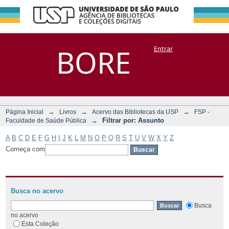
Filtrar por:
Repositório
BORE
Entrar
DSpace/Manakin + Corisco
Assunto
→
→
→
Página Inicial
Livros
Acervo das Bibliotecas da USP
FSP -
→
Filtrar por: Assunto
Faculdade de Saúde Pública
A
B
C
D
E
F
G
H
I
J
K
L
M
N
O
P
Q
R
S
T
U
V
W
X
Y
Z
Começa com
Busca no acervo
Busca
no acervo
Esta Coleção