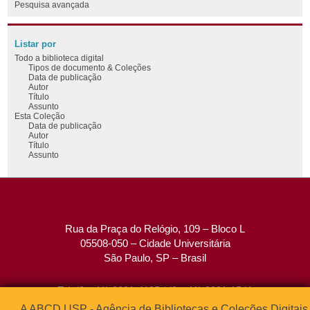
Pesquisa avançada
Listar por
Todo a biblioteca digital
Tipos de documento & Coleções
Data de publicação
Autor
Título
Assunto
Esta Coleção
Data de publicação
Autor
Título
Assunto
Rua da Praça do Relógio, 109 – Bloco L
05508-050 – Cidade Universitária
São Paulo, SP – Brasil
Tel: (0xx11) 3091-4195 / (0xx11) 3091-1541
Fax: (0xx11) 3091-1567
A ABCD USP - Agência de Bibliotecas e Coleções Digitais