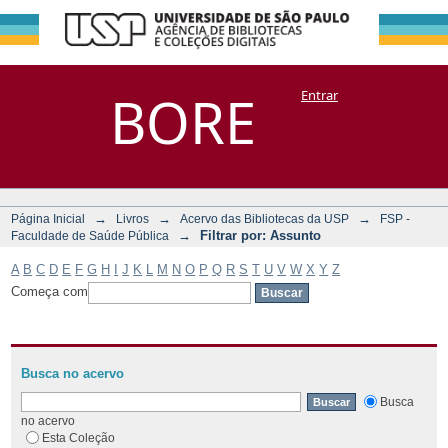
Filtrar por:
Repositório
BORE
Entrar
DSpace/Manakin + Corisco
Assunto
→
→
→
Página Inicial
Livros
Acervo das Bibliotecas da USP
FSP -
→
Filtrar por: Assunto
Faculdade de Saúde Pública
A
B
C
D
E
F
G
H
I
J
K
L
M
N
O
P
Q
R
S
T
U
V
W
X
Y
Z
Começa com
Busca no acervo
Busca
no acervo
Esta Coleção