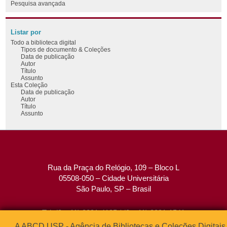
Pesquisa avançada
Listar por
Todo a biblioteca digital
Tipos de documento & Coleções
Data de publicação
Autor
Título
Assunto
Esta Coleção
Data de publicação
Autor
Título
Assunto
Rua da Praça do Relógio, 109 – Bloco L
05508-050 – Cidade Universitária
São Paulo, SP – Brasil
Tel: (0xx11) 3091-4195 / (0xx11) 3091-1541
Fax: (0xx11) 3091-1567
A ABCD USP - Agência de Bibliotecas e Coleções Digitais