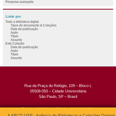
Pesquisa avançada
Listar por
Todo a biblioteca digital
Tipos de documento & Coleções
Data de publicação
Autor
Título
Assunto
Esta Coleção
Data de publicação
Autor
Título
Assunto
Rua da Praça do Relógio, 109 – Bloco L
05508-050 – Cidade Universitária
São Paulo, SP – Brasil
Tel: (0xx11) 3091-4195 / (0xx11) 3091-1541
Fax: (0xx11) 3091-1567
A ABCD USP - Agência de Bibliotecas e Coleções Digitais