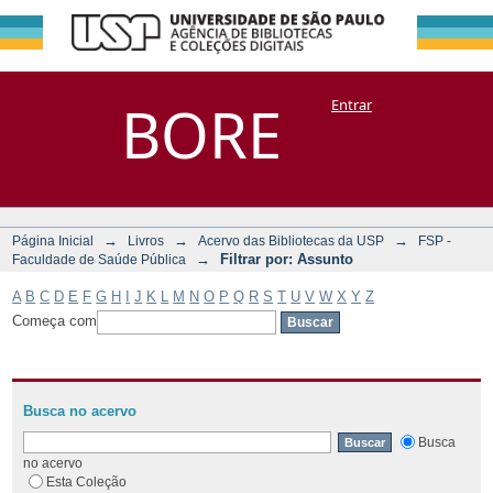
Filtrar por:
Repositório
BORE
Entrar
DSpace/Manakin + Corisco
Assunto
→
→
→
Página Inicial
Livros
Acervo das Bibliotecas da USP
FSP -
→
Filtrar por: Assunto
Faculdade de Saúde Pública
A
B
C
D
E
F
G
H
I
J
K
L
M
N
O
P
Q
R
S
T
U
V
W
X
Y
Z
Começa com
Busca no acervo
Busca
no acervo
Esta Coleção