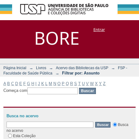
Filtrar por:
Repositório
BORE
Entrar
DSpace/Manakin + Corisco
Assunto
→
→
→
Página Inicial
Livros
Acervo das Bibliotecas da USP
FSP -
→
Filtrar por: Assunto
Faculdade de Saúde Pública
A
B
C
D
E
F
G
H
I
J
K
L
M
N
O
P
Q
R
S
T
U
V
W
X
Y
Z
Começa com
Busca no acervo
Busca
no acervo
Esta Coleção