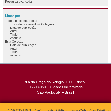
Pesquisa avançada
Listar por
Todo a biblioteca digital
Tipos de documento & Coleções
Data de publicação
Autor
Título
Assunto
Esta Coleção
Data de publicação
Autor
Título
Assunto
Rua da Praça do Relógio, 109 – Bloco L
05508-050 – Cidade Universitária
São Paulo, SP – Brasil
Tel: (0xx11) 3091-4195 / (0xx11) 3091-1541
Fax: (0xx11) 3091-1567
A ABCD USP - Agência de Bibliotecas e Coleções Digitais