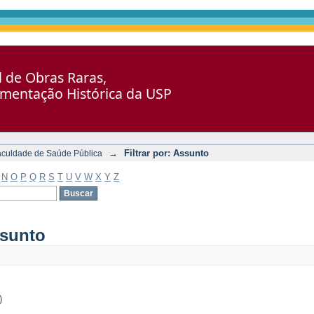
al de Obras Raras,
umentação Histórica da USP
→
Filtrar por: Assunto
aculdade de Saúde Pública
N
O
P
Q
R
S
T
U
V
W
X
Y
Z
ssunto
)