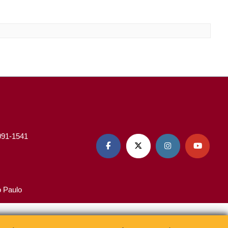
3091-1541




o Paulo