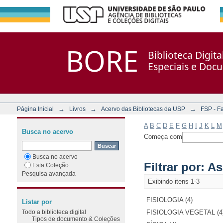
Filtrar por: Assunto
Repositório DSpace/Manakin + Corisco
BORE
Biblioteca Digit
Especiais e Doc
→
→
→
Página Inicial
Livros
Acervo das Bibliotecas da USP
FSP - F
A
B
C
D
E
F
G
H
I
J
K
L
M
Busca no acervo
Começa com
Busca no acervo
Filtrar por: A
Esta Coleção
Pesquisa avançada
Exibindo itens 1-3
FISIOLOGIA (4)
Listar por
Todo a biblioteca digital
FISIOLOGIA VEGETAL (4
Tipos de documento & Coleções