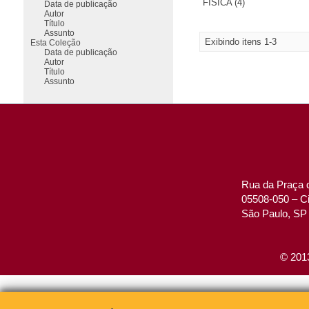
FÍSICA (4)
Data de publicação
Autor
Título
Assunto
Exibindo itens 1-3
Esta Coleção
Data de publicação
Autor
Título
Assunto
Rua da Praça d
05508-050 – Ci
São Paulo, SP 
© 2013