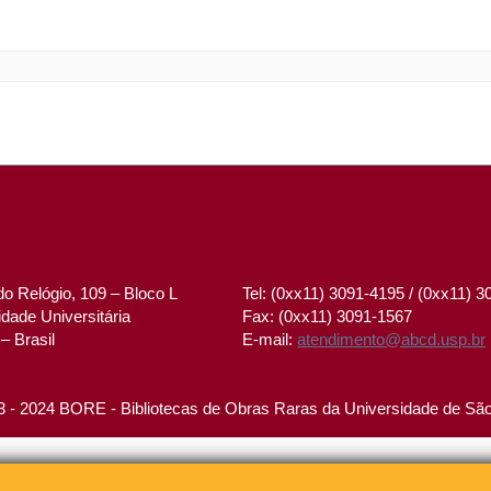
o Relógio, 109 – Bloco L
Tel: (0xx11) 3091-4195 / (0xx11) 
dade Universitária
Fax: (0xx11) 3091-1567
– Brasil
E-mail:
atendimento@abcd.usp.br
 - 2024 BORE - Bibliotecas de Obras Raras da Universidade de Sã