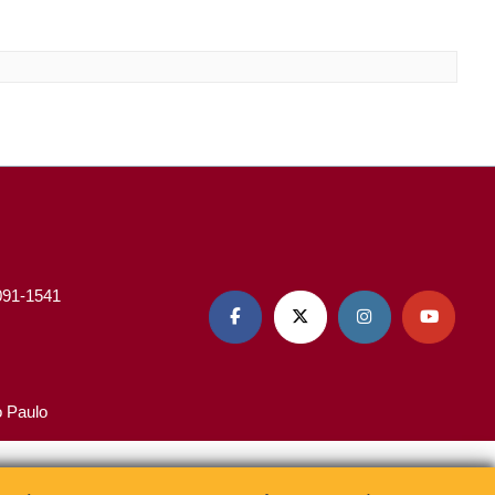
3091-1541




o Paulo