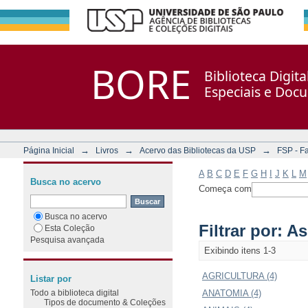
Filtrar por: Assunto
Repositório DSpace/Manakin + Corisco
BORE
Biblioteca Digit
Especiais e Doc
→
→
→
Página Inicial
Livros
Acervo das Bibliotecas da USP
FSP - F
A
B
C
D
E
F
G
H
I
J
K
L
M
Busca no acervo
Começa com
Busca no acervo
Filtrar por: A
Esta Coleção
Pesquisa avançada
Exibindo itens 1-3
AGRICULTURA (4)
Listar por
Todo a biblioteca digital
ANATOMIA (4)
Tipos de documento & Coleções