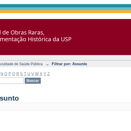
al de Obras Raras,
umentação Histórica da USP
→
Filtrar por: Assunto
aculdade de Saúde Pública
N
O
P
Q
R
S
T
U
V
W
X
Y
Z
ssunto