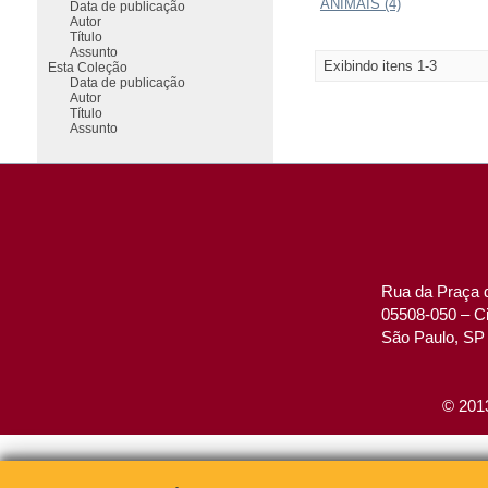
ANIMAIS (4)
Data de publicação
Autor
Título
Assunto
Exibindo itens 1-3
Esta Coleção
Data de publicação
Autor
Título
Assunto
Rua da Praça d
05508-050 – Ci
São Paulo, SP 
© 2013