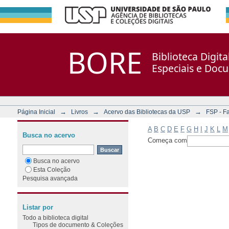
Filtrar por: Assunto
Repositório DSpace/Manakin + Corisco
BORE
Biblioteca Digit
Especiais e Doc
→
→
→
Página Inicial
Livros
Acervo das Bibliotecas da USP
FSP - F
A
B
C
D
E
F
G
H
I
J
K
L
M
Busca no acervo
Começa com
Busca no acervo
Esta Coleção
Pesquisa avançada
Listar por
Todo a biblioteca digital
Tipos de documento & Coleções