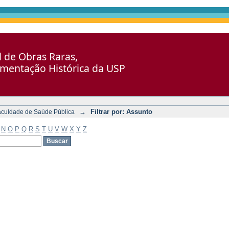
al de Obras Raras,
umentação Histórica da USP
→
Filtrar por: Assunto
aculdade de Saúde Pública
N
O
P
Q
R
S
T
U
V
W
X
Y
Z