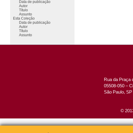
Data de publicação
Autor
Título
Assunto
Esta Coleção
Data de publicação
Autor
Título
Assunto
Rua da Praça d
05508-050 – Ci
São Paulo, SP 
© 2013