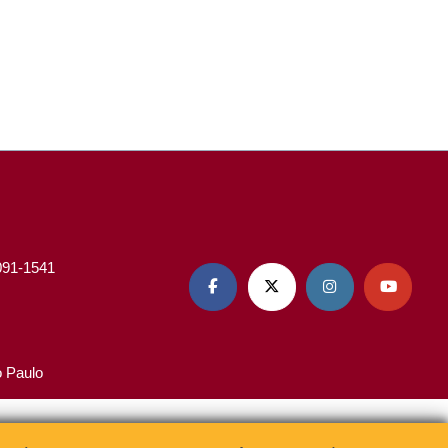
3091-1541




o Paulo