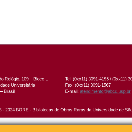
o Relógio, 109 – Bloco L
Tel: (0xx11) 3091-4195 / (0xx11) 
dade Universitária
Fax: (0xx11) 3091-1567
– Brasil
E-mail:
atendimento@abcd.usp.br
 - 2024 BORE - Bibliotecas de Obras Raras da Universidade de Sã