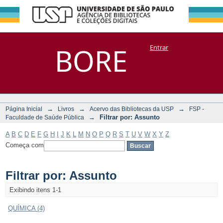
Filtrar por:
Repositório
BORE
Entrar
DSpace/Manakin + Corisco
Assunto
→
→
→
Página Inicial
Livros
Acervo das Bibliotecas da USP
FSP -
→
Filtrar por: Assunto
Faculdade de Saúde Pública
A
B
C
D
E
F
G
H
I
J
K
L
M
N
O
P
Q
R
S
T
U
V
W
X
Y
Z
Começa com
Filtrar por: Assunto
Exibindo itens 1-1
QUÍMICA (4)