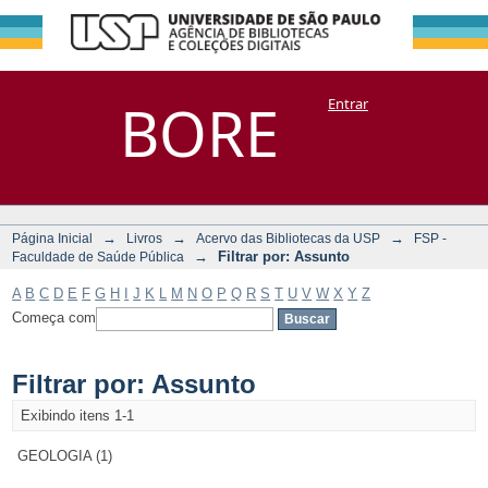
Filtrar por:
Repositório
BORE
Entrar
DSpace/Manakin + Corisco
Assunto
→
→
→
Página Inicial
Livros
Acervo das Bibliotecas da USP
FSP -
→
Filtrar por: Assunto
Faculdade de Saúde Pública
A
B
C
D
E
F
G
H
I
J
K
L
M
N
O
P
Q
R
S
T
U
V
W
X
Y
Z
Começa com
Filtrar por: Assunto
Exibindo itens 1-1
GEOLOGIA (1)