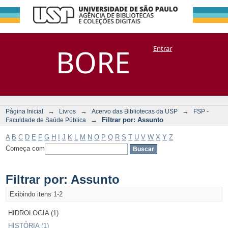
Filtrar por:
Repositório
BORE
Entrar
DSpace/Manakin + Corisco
Assunto
→
→
→
Página Inicial
Livros
Acervo das Bibliotecas da USP
FSP -
→
Filtrar por: Assunto
Faculdade de Saúde Pública
A
B
C
D
E
F
G
H
I
J
K
L
M
N
O
P
Q
R
S
T
U
V
W
X
Y
Z
Começa com
Filtrar por: Assunto
Exibindo itens 1-2
HIDROLOGIA (1)
HISTÓRIA (1)