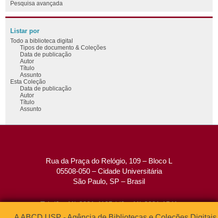
Pesquisa avançada
Listar por
Todo a biblioteca digital
Tipos de documento & Coleções
Data de publicação
Autor
Título
Assunto
Esta Coleção
Data de publicação
Autor
Título
Assunto
Rua da Praça do Relógio, 109 – Bloco L
05508-050 – Cidade Universitária
São Paulo, SP – Brasil
Tel: (0xx11) 3091-4195 / (0xx11) 3091-1541
Fax: (0xx11) 3091-1567
A ABCD USP - Agência de Bibliotecas e Coleções Digitais