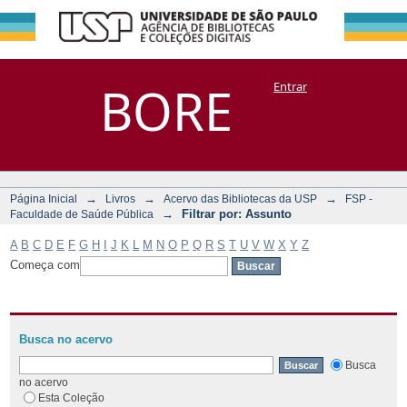
Filtrar por:
Repositório
BORE
Entrar
DSpace/Manakin + Corisco
Assunto
→
→
→
Página Inicial
Livros
Acervo das Bibliotecas da USP
FSP -
→
Filtrar por: Assunto
Faculdade de Saúde Pública
A
B
C
D
E
F
G
H
I
J
K
L
M
N
O
P
Q
R
S
T
U
V
W
X
Y
Z
Começa com
Busca no acervo
Busca
no acervo
Esta Coleção