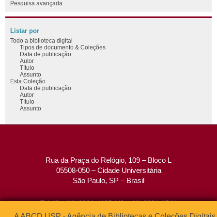
Pesquisa avançada
Listar por
Todo a biblioteca digital
Tipos de documento & Coleções
Data de publicação
Autor
Título
Assunto
Esta Coleção
Data de publicação
Autor
Título
Assunto
Rua da Praça do Relógio, 109 – Bloco L
05508-050 – Cidade Universitária
São Paulo, SP – Brasil
Tel: (0xx11) 3091-4195 / (0xx11) 3091-1541
Fax: (0xx11) 3091-1567
A ABCD USP - Agência de Bibliotecas e Coleções Digitais