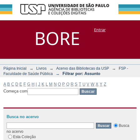
Filtrar por:
Repositório
BORE
Entrar
DSpace/Manakin + Corisco
Assunto
→
→
→
Página Inicial
Livros
Acervo das Bibliotecas da USP
FSP -
→
Filtrar por: Assunto
Faculdade de Saúde Pública
A
B
C
D
E
F
G
H
I
J
K
L
M
N
O
P
Q
R
S
T
U
V
W
X
Y
Z
Começa com
Busca no acervo
Busca
no acervo
Esta Coleção