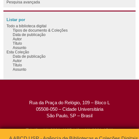
Pesquisa avançada
Listar por
Todo a biblioteca digital
Tipos de documento & Coleções
Data de publicação
Autor
Título
Assunto
Esta Coleção
Data de publicação
Autor
Título
Assunto
Rua da Praça do Relógio, 109 – Bloco L
05508-050 – Cidade Universitária
São Paulo, SP – Brasil
Tel: (0xx11) 3091-4195 / (0xx11) 3091-1541
Fax: (0xx11) 3091-1567
A ABCD USP - Agência de Bibliotecas e Coleções Digitais