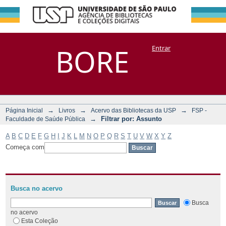
Filtrar por:
Repositório
BORE
Entrar
DSpace/Manakin + Corisco
Assunto
→
→
→
Página Inicial
Livros
Acervo das Bibliotecas da USP
FSP -
→
Filtrar por: Assunto
Faculdade de Saúde Pública
A
B
C
D
E
F
G
H
I
J
K
L
M
N
O
P
Q
R
S
T
U
V
W
X
Y
Z
Começa com
Busca no acervo
Busca
no acervo
Esta Coleção