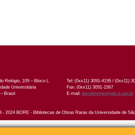
o Relógio, 109 – Bloco L
Tel: (0xx11) 3091-4195 / (0xx11) 
dade Universitária
Fax: (0xx11) 3091-1567
– Brasil
E-mail:
atendimento@abcd.usp.br
 - 2024 BORE - Bibliotecas de Obras Raras da Universidade de Sã