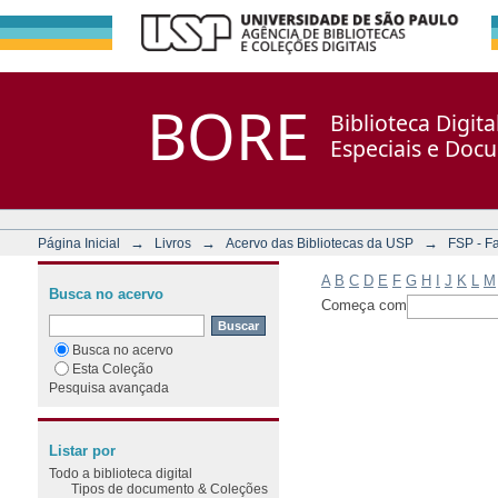
Filtrar por: Assunto
Repositório DSpace/Manakin + Corisco
BORE
Biblioteca Digit
Especiais e Doc
→
→
→
Página Inicial
Livros
Acervo das Bibliotecas da USP
FSP - F
A
B
C
D
E
F
G
H
I
J
K
L
M
Busca no acervo
Começa com
Busca no acervo
Esta Coleção
Pesquisa avançada
Listar por
Todo a biblioteca digital
Tipos de documento & Coleções