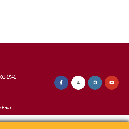
3091-1541




o Paulo