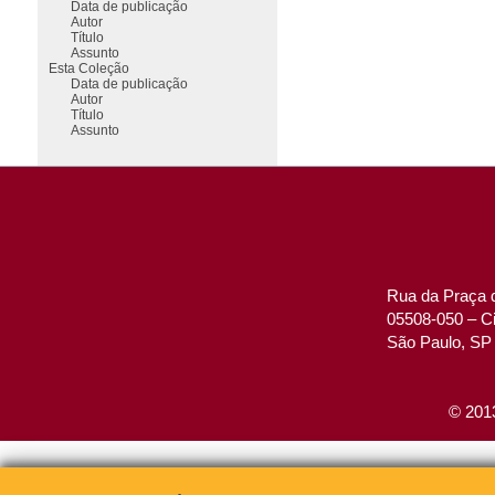
Data de publicação
Autor
Título
Assunto
Esta Coleção
Data de publicação
Autor
Título
Assunto
Rua da Praça d
05508-050 – Ci
São Paulo, SP 
© 2013