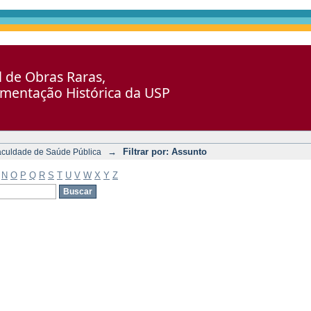
al de Obras Raras,
umentação Histórica da USP
→
Filtrar por: Assunto
aculdade de Saúde Pública
N
O
P
Q
R
S
T
U
V
W
X
Y
Z