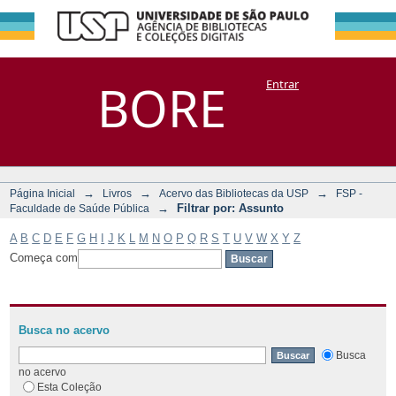
Filtrar por:
Repositório
BORE
Entrar
DSpace/Manakin + Corisco
Assunto
→
→
→
Página Inicial
Livros
Acervo das Bibliotecas da USP
FSP -
→
Filtrar por: Assunto
Faculdade de Saúde Pública
A
B
C
D
E
F
G
H
I
J
K
L
M
N
O
P
Q
R
S
T
U
V
W
X
Y
Z
Começa com
Busca no acervo
Busca
no acervo
Esta Coleção