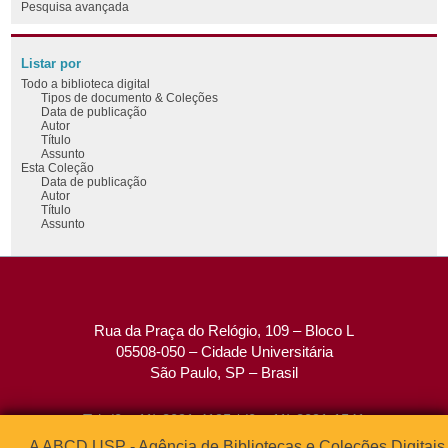
Pesquisa avançada
Listar por
Todo a biblioteca digital
Tipos de documento & Coleções
Data de publicação
Autor
Título
Assunto
Esta Coleção
Data de publicação
Autor
Título
Assunto
Rua da Praça do Relógio, 109 – Bloco L
05508-050 – Cidade Universitária
São Paulo, SP – Brasil
Tel: (0xx11) 3091-4195 / (0xx11) 3091-1541
Fax: (0xx11) 3091-1567
A ABCD USP - Agência de Bibliotecas e Coleções Digitais