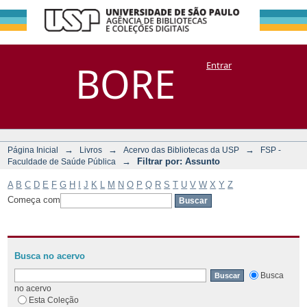
Filtrar por:
Repositório
BORE
Entrar
DSpace/Manakin + Corisco
Assunto
→
→
→
Página Inicial
Livros
Acervo das Bibliotecas da USP
FSP -
→
Filtrar por: Assunto
Faculdade de Saúde Pública
A
B
C
D
E
F
G
H
I
J
K
L
M
N
O
P
Q
R
S
T
U
V
W
X
Y
Z
Começa com
Busca no acervo
Busca
no acervo
Esta Coleção