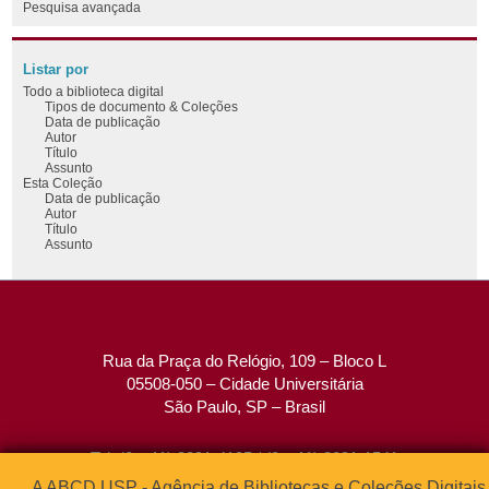
Pesquisa avançada
Listar por
Todo a biblioteca digital
Tipos de documento & Coleções
Data de publicação
Autor
Título
Assunto
Esta Coleção
Data de publicação
Autor
Título
Assunto
Rua da Praça do Relógio, 109 – Bloco L
05508-050 – Cidade Universitária
São Paulo, SP – Brasil
Tel: (0xx11) 3091-4195 / (0xx11) 3091-1541
Fax: (0xx11) 3091-1567
A ABCD USP - Agência de Bibliotecas e Coleções Digitais